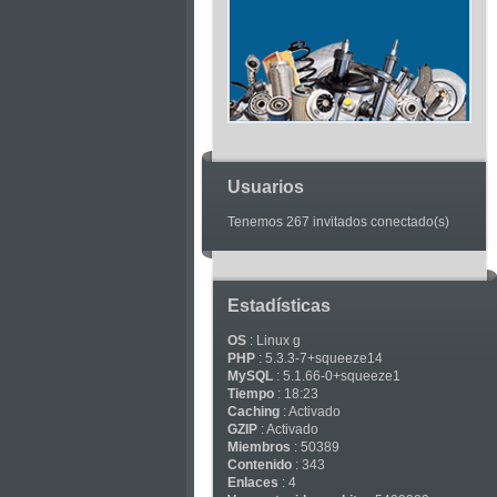
Articles
Usuarios
Tenemos 267 invitados conectado(s)
Estadísticas
OS
: Linux g
PHP
: 5.3.3-7+squeeze14
MySQL
: 5.1.66-0+squeeze1
Tiempo
: 18:23
Caching
: Activado
GZIP
: Activado
Miembros
: 50389
Contenido
: 343
Enlaces
: 4