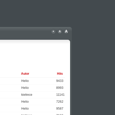
Autor
Hits
Helio
9433
Helio
8993
kietrece
11141
Helio
7262
Helio
9587