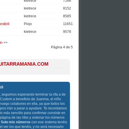
kietrece
7166
kietrece
8152
kietrece
8585
estéril
Piojo
11651
kietrece
9578
in
>>
Página 4 de 5
GUITARRAMANIA.COM
as
 seguimos esperando terminar la rifa a de
Custom a beneficio de Juanma, el niño
ruego colabores en ella, ya que todos los
gros irán a parar a ayudare. Te recordamos
o más sencillo para confirmar consiste en
 página de las rifas y ordenar los números
:
Solo mis números
con ese sistema tenéis
l ver los que tenéis, y no será necesario