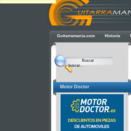
Ulti
Guitarramania.com
Historia
Clocks,
an
Ulti
Joomla
product
-
Joomla
Motor Doctor
Extensions
|
Joomla
Templates
|
Joomla