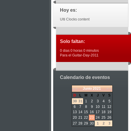
Hoy es:
Ulti Clocks content
Solo faltan:
0 dias 0 horas 0 minutos
Para el Guitar-Day-2011
Calendario de eventos
«
<
Junio
2021
>
»
D
L
M
X
J
V
S
30
31
1
2
3
4
5
6
7
8
9
10
11
12
13
14
15
16
17
18
19
20
21
22
23
24
25
26
27
28
29
30
1
2
3