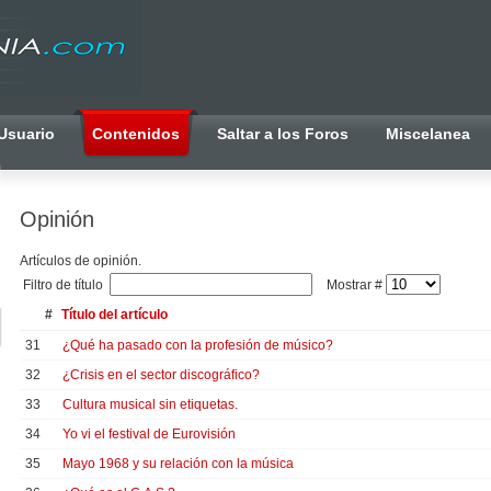
Usuario
Contenidos
Saltar a los Foros
Miscelanea
Opinión
Artículos de opinión.
Filtro de título
Mostrar #
#
Título del artículo
31
¿Qué ha pasado con la profesión de músico?
32
¿Crisis en el sector discográfico?
33
Cultura musical sin etiquetas.
34
Yo vi el festival de Eurovisión
35
Mayo 1968 y su relación con la música