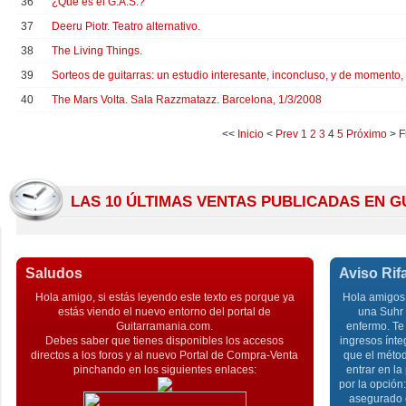
36
¿Qué es el G.A.S.?
37
Deeru Piotr. Teatro alternativo.
38
The Living Things.
39
Sorteos de guitarras: un estudio interesante, inconcluso, y de momento, 
40
The Mars Volta. Sala Razzmatazz. Barcelona, 1/3/2008
<<
Inicio
<
Prev
1
2
3
4
5
Próximo
>
F
LAS 10 ÚLTIMAS VENTAS PUBLICADAS EN 
Saludos
Aviso Rif
Hola amigo, si estás leyendo este texto es porque ya
Hola amigos,
estás viendo el nuevo entorno del portal de
una Suhr 
Guitarramania.com.
enfermo. Te 
Debes saber que tienes disponibles los accesos
ingresos ínte
directos a los foros y al nuevo Portal de Compra-Venta
que el métod
pinchando en los siguientes enlaces:
entrar en la
por la opción
asegurado e